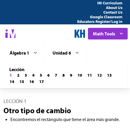
IM Curriculum
About Us
Contact Us
Google Classroom
Educators Register/Log in
Math Tools
Álgebra 1
Unidad 6
Lección
1
2
3
4
5
6
7
8
9
10
11
12
13
14
15
16
17
LECCIÓN 1
Otro tipo de cambio
Encontremos el rectángulo que tiene el área más grande.