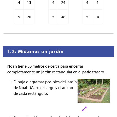
4
15
4
24
4
5
5
20
5
48
5
-4
1.2: Midamos un jardín
Noah tiene 50 metros de cerca para encerrar
completamente un jardín rectangular en el patio trasero.
Dibuja diagramas posibles del jardín
de Noah. Marca el largo y el ancho
de cada rectángulo.