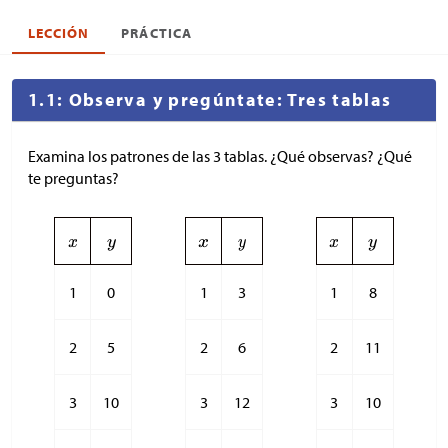
LECCIÓN
PRÁCTICA
1.1: Observa y pregúntate: Tres tablas
Examina los patrones de las 3 tablas. ¿Qué observas? ¿Qué
te preguntas?
1
0
1
3
1
8
2
5
2
6
2
11
3
10
3
12
3
10