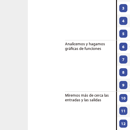
3
4
5
Analicemos y hagamos
6
gráficas de funciones
7
8
9
Miremos más de cerca las
10
entradas y las salidas
11
12