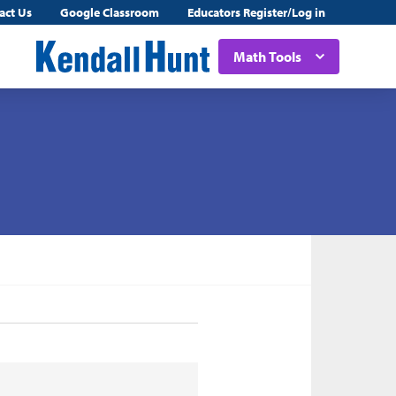
act Us
Google Classroom
Educators Register/Log in
Math Tools