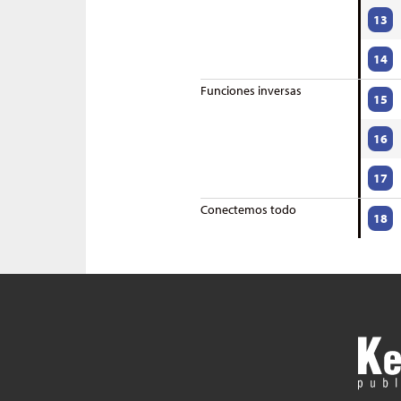
13
14
Funciones inversas
15
16
17
Conectemos todo
18