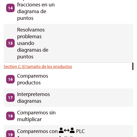
fracciones en un
14
diagrama de
puntos
Resolvamos
problemas
usando
15
diagramas de
puntos
Section C: El tamaño de los productos
Comparemos
16
productos
Interpretemos
17
diagramas
Comparemos sin
18
multiplicar
Comparemos con
PLC
19