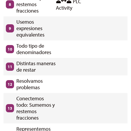
PLC
restemos
8
Activity
fracciones
Usemos
expresiones
9
equivalentes
Todo tipo de
10
denominadores
Distintas maneras
11
de restar
Resolvamos
12
problemas
Conectemos
todo: Sumemos y
13
restemos
fracciones
Representemos