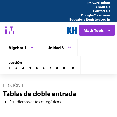
IM Curriculum
About Us
Contact Us
Google Classroom
Educators Register/Log in
Math Tools
Álgebra 1
Unidad 3
Lección
1
2
3
4
5
6
7
8
9
10
LECCIÓN 1
Tablas de doble entrada
Estudiemos datos categóricos.