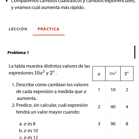
Comparemos cambios cuadráticos y cambios exponenciales,
y veámos cuál aumenta más rápido.
LECCIÓN
PRÁCTICA
Problema 1
La tabla muestra distintos valores de las
expresiones
y
.
Describe cómo cambian los valores
1
10
2
de cada expresión a medida que
aumenta.
Predice, sin calcular, cuál expresión
2
40
4
tendrá un valor mayor cuando:
3
90
8
es 8
es 10
es 12