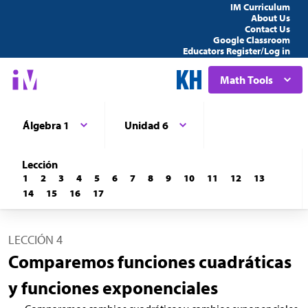
IM Curriculum
About Us
Contact Us
Google Classroom
Educators Register/Log in
Math Tools
Álgebra 1
Unidad 6
Lección
1
2
3
4
5
6
7
8
9
10
11
12
13
14
15
16
17
LECCIÓN 4
Comparemos funciones cuadráticas
y funciones exponenciales