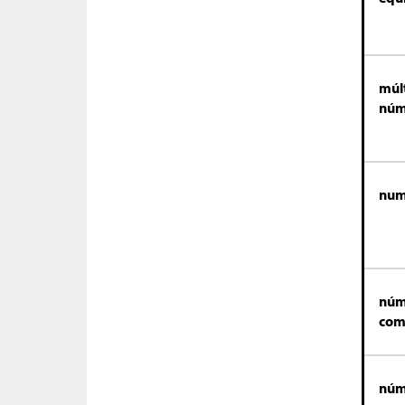
múl
núm
num
núm
com
núm