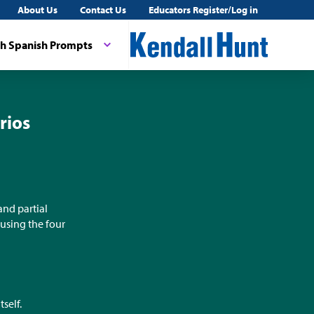
About Us
Contact Us
Educators Register/Log in
th Spanish Prompts
rios
and partial
 using the four
self.