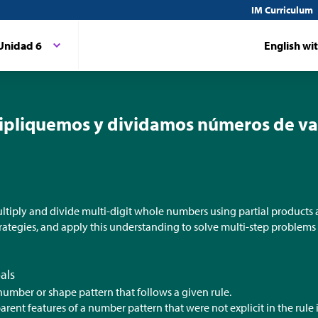
IM Curriculum
Unidad 6
English wi
tipliquemos y dividamos números de va
ltiply and divide multi-digit whole numbers using partial products 
rategies, and apply this understanding to solve multi-step problems
als
umber or shape pattern that follows a given rule.
arent features of a number pattern that were not explicit in the rule it