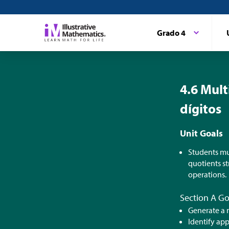
Grado 4
4.6 Mul
dígitos
Unit Goals
Students mu
quotients st
operations.
Section A Go
Generate a n
Identify app