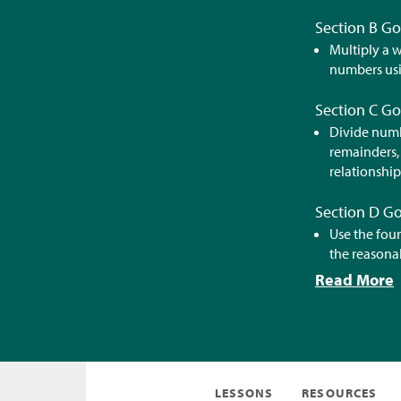
Section B Go
Multiply a 
numbers usi
Section C Go
Divide numb
remainders, 
relationshi
Section D Go
Use the fou
the reasona
Read More
LESSONS
RESOURCES