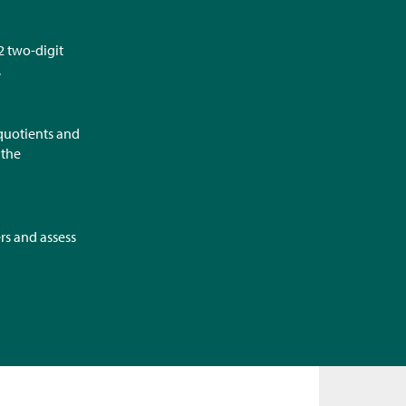
2 two-digit
.
 quotients and
 the
rs and assess