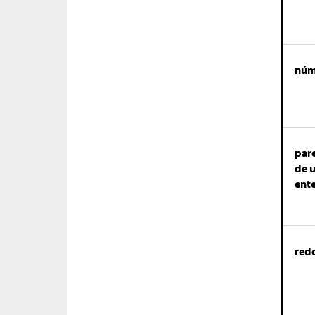
núm
pare
de 
ent
red