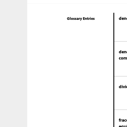
den
Glossary Entries
den
com
div
frac
equ