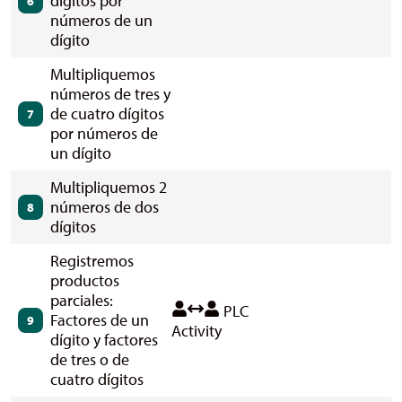
dígitos por
6
números de un
dígito
Multipliquemos
números de tres y
de cuatro dígitos
7
por números de
un dígito
Multipliquemos 2
números de dos
8
dígitos
Registremos
productos
parciales:
PLC
Factores de un
9
Activity
dígito y factores
de tres o de
cuatro dígitos