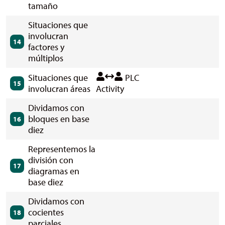
tamaño
Situaciones que
involucran
14
factores y
múltiplos
Situaciones que
PLC
15
involucran áreas
Activity
Dividamos con
bloques en base
16
diez
Representemos la
división con
17
diagramas en
base diez
Dividamos con
cocientes
18
parciales