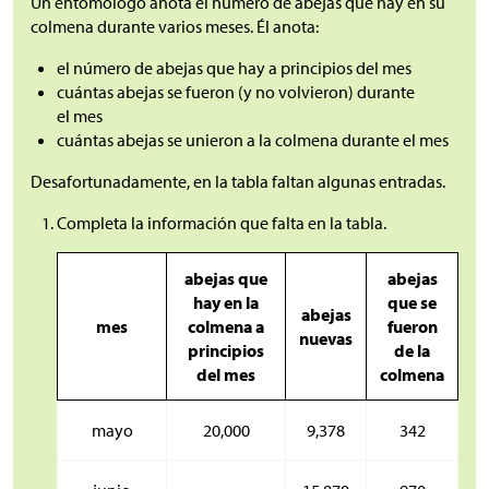
Un entomólogo anota el número de abejas que hay en su
colmena durante varios meses. Él anota:
el número de abejas que hay a principios del mes
cuántas abejas se fueron (y no volvieron) durante
el mes
cuántas abejas se unieron a la colmena durante el mes
Desafortunadamente, en la tabla faltan algunas entradas.
Completa la información que falta en la tabla.
abejas que
abejas
hay en la
que se
abejas
mes
colmena a
fueron
nuevas
principios
de la
del mes
colmena
mayo
20,000
9,378
342