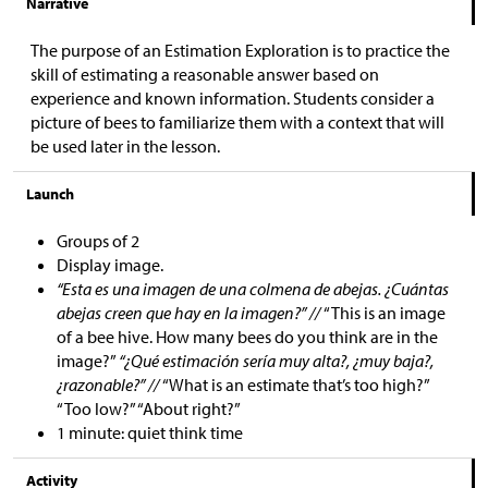
Narrative
The purpose of an Estimation Exploration is to practice the
skill of estimating a reasonable answer based on
experience and known information. Students consider a
picture of bees to familiarize them with a context that will
be used later in the lesson.
Launch
Groups of 2
Display image.
“Esta es una imagen de una colmena de abejas. ¿Cuántas
abejas creen que hay en la imagen?” //
“This is an image
of a bee hive. How many bees do you think are in the
image?”
“¿Qué estimación sería muy alta?, ¿muy baja?,
¿razonable?” //
“What is an estimate that’s too high?”
“Too low?” “About right?”
1 minute: quiet think time
Activity