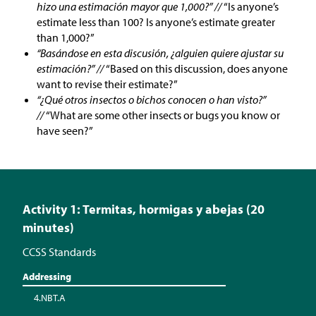
hizo una estimación mayor que 1,000?” //
“Is anyone’s
estimate less than 100? Is anyone’s estimate greater
than 1,000?”
“Basándose en esta discusión, ¿alguien quiere ajustar su
estimación?” //
“Based on this discussion, does anyone
want to revise their estimate?”
“¿Qué otros insectos o bichos conocen o han visto?”
//
“What are some other insects or bugs you know or
have seen?”
Activity 1: Termitas, hormigas y abejas (20
minutes)
CCSS Standards
Addressing
4.NBT.A