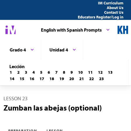
IM Curriculum
About Us
Contact Us
Educators Register/Log in
English with Spanish Prompts
Grado 4
Unidad 4
Lección
1
2
3
4
5
6
7
8
9
10
11
12
13
14
15
16
17
18
19
20
21
22
23
LESSON 23
Zumban las abejas (optional)
PREPARATION
LESSON