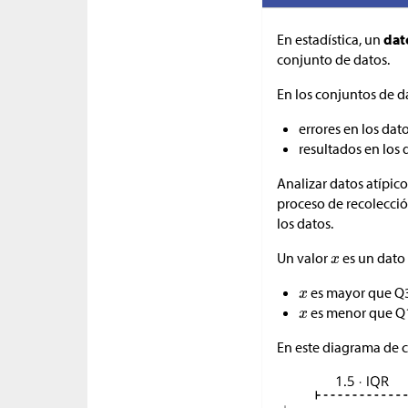
En estadística, un
dat
conjunto de datos.
En los conjuntos de da
errores en los dat
resultados en los
Analizar datos atípico
proceso de recolección
los datos.
Un valor
es un dato 
es mayor que Q3 
es menor que Q1 
En este diagrama de c