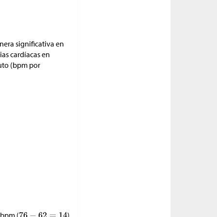
nera significativa en
ias cardíacas en
nuto (bpm por
 bpm (
)