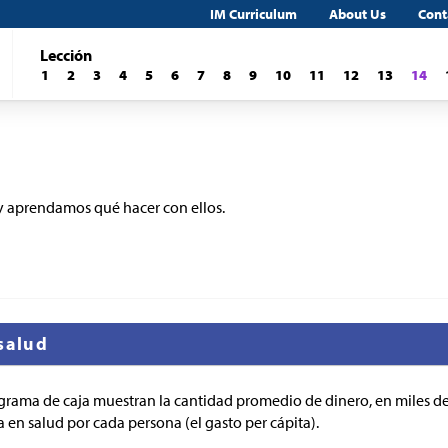
IM Curriculum
About Us
Cont
Lección
1
2
3
4
5
6
7
8
9
10
11
12
13
14
y aprendamos qué hacer con ellos.
salud
agrama de caja muestran la cantidad promedio de dinero, en miles de
 en salud por cada persona (el gasto per cápita).