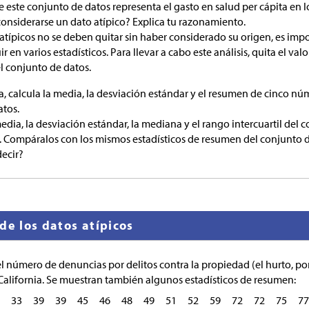
 este conjunto de datos representa el gasto en salud per cápita en l
considerarse un dato atípico? Explica tu razonamiento.
atípicos no se deben quitar sin haber considerado su origen, es imp
r en varios estadísticos. Para llevar a cabo este análisis, quita el valo
l conjunto de datos.
, calcula la media, la desviación estándar y el resumen de cinco n
atos.
edia, la desviación estándar, la mediana y el rango intercuartil del 
o. Compáralos con los mismos estadísticos de resumen del conjunto d
ecir?
de los datos atípicos
l número de denuncias por delitos contra la propiedad (el hurto, po
California. Se muestran también algunos estadísticos de resumen:
33
39
39
45
46
48
49
51
52
59
72
72
75
77