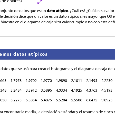
conjunto de datos que es un
dato atípico
. ¿Cuál es? ¿Cuál es su val
de decisión dice que un valor es un dato atípico si es mayor que Q3 e
. Muestra en el diagrama de caja si tu valor cumple o no con esta def
uemos datos atípicos
e datos que se usó para crear el histograma y el diagrama de caja de
4663
1.7978
1.9702
1.9770
1.9890
2.1011
2.1495
2.2230
8348
3.2484
3.3912
3.5896
4.0334
4.1925
4.3763
4.5193
2050
5.2273
5.3854
5.4875
5.5284
5.5506
6.6475
9.8923
ra encontrar la media, la desviación estándar y el resumen de cinco