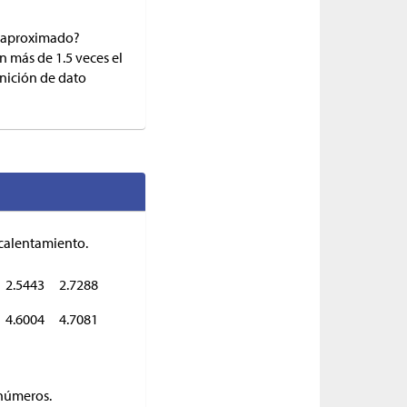
or aproximado?
n más de 1.5 veces el
inición de dato
l calentamiento.
2.5443
2.7288
4.6004
4.7081
 números.