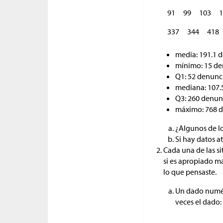
91
99
103
1
337
344
418
media: 191.1 
mínimo: 15 de
Q1: 52 denunc
mediana: 107.
Q3: 260 denun
máximo: 768 
¿Algunos de lo
Si hay datos a
Cada una de las si
si es apropiado m
lo que pensaste.
Un dado numéri
veces el dado: