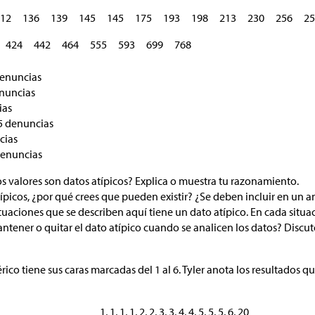
12
136
139
145
145
175
193
198
213
230
256
25
424
442
464
555
593
699
768
denuncias
nuncias
ias
5 denuncias
cias
denuncias
s valores son datos atípicos? Explica o muestra tu razonamiento.
típicos, ¿por qué crees que pueden existir? ¿Se deben incluir en un an
tuaciones que se describen aquí tiene un dato atípico. En cada situa
antener o quitar el dato atípico cuando se analicen los datos? Disc
co tiene sus caras marcadas del 1 al 6. Tyler anota los resultados qu
1, 1, 1, 1, 2, 2, 3, 3, 4, 4, 5, 5, 5, 6, 20