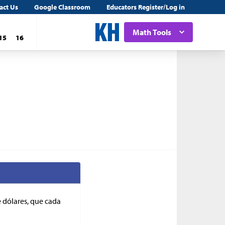
act Us
Google Classroom
Educators Register/Log in
Math Tools
15
16
 dólares, que cada