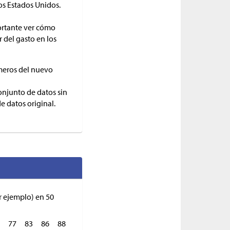
os Estados Unidos.
ortante ver cómo
r del gasto en los
úmeros del nuevo
conjunto de datos sin
e datos original.
r ejemplo) en 50
77
83
86
88