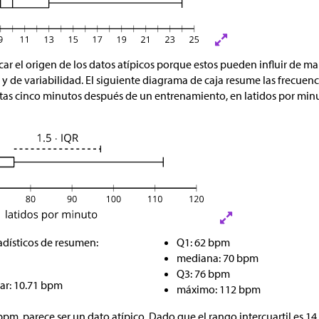
car el origen de los datos atípicos porque estos pueden influir de ma
 y de variabilidad. El siguiente diagrama de caja resume las frecuenc
stas cinco minutos después de un entrenamiento, en latidos por mi
adísticos de resumen:
Q1: 62 bpm
mediana: 70 bpm
Q3: 76 bpm
ar: 10.71 bpm
máximo: 112 bpm
bpm, parece ser un dato atípico. Dado que el rango intercuartil es 14