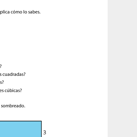
xplica cómo lo sabes.
?
s cuadradas?
s?
s cúbicas?
lo sombreado.