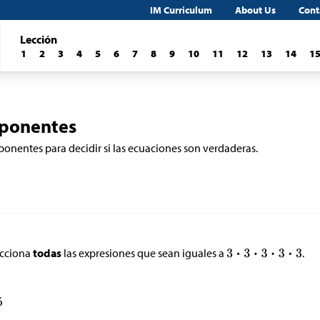
IM Curriculum
About Us
Cont
Lección
1
2
3
4
5
6
7
8
9
10
11
12
13
14
1
xponentes
xponentes para decidir si las ecuaciones son verdaderas.
cciona
todas
las expresiones que sean iguales a
.