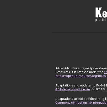
IM 6–8 Math was originally develop
Resources. It is licensed under the
Cr
https://openupresources.org/math-
Adaptations and updates to IM 6–8 
4.0 International License
(CC BY 4.0).
Adaptations to add additional Engli
Commons Attribution 4.0 Internatio