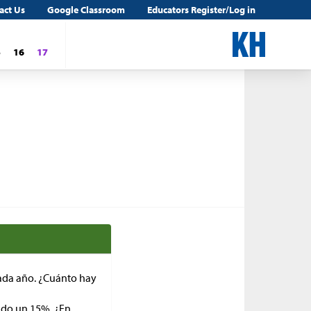
act Us
Google Classroom
Educators Register/Log in
5
16
17
cada año. ¿Cuánto hay
ado un 15%. ¿En