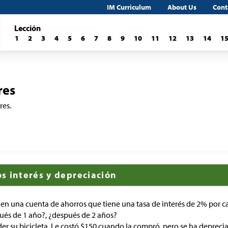
IM Curriculum
About Us
Cont
Lección
1
2
3
4
5
6
7
8
9
10
11
12
13
14
1
res
res.
s interés y depreciación
 en una cuenta de ahorros que tiene una tasa de interés de 2% por 
ués de 1 año?, ¿después de 2 años?
r su bicicleta. Le costó
$
150 cuando la compró, pero se ha depreci