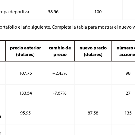
ropa deportiva
58.96
100
ortafolio el año siguiente. Completa la tabla para mostrar el nuevo v
precio anterior
cambio de
nuevo precio
número 
(dólares)
precio
(dólares)
accione
107.75
+2.43%
98
133.54
-7.67%
27
95.95
87.58
135
a
a