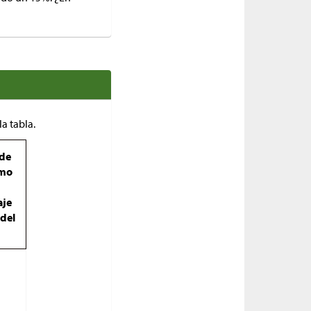
a tabla.
de
omo
aje
 del