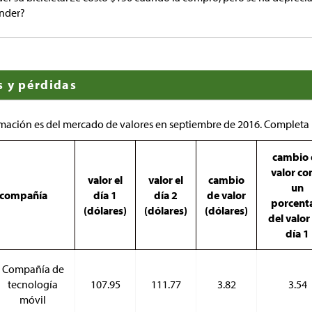
ender?
s y pérdidas
rmación es del mercado de valores en septiembre de 2016. Completa l
cambio 
valor c
valor el
valor el
cambio
un
compañía
día 1
día 2
de valor
porcent
(dólares)
(dólares)
(dólares)
del valor
día 1
Compañía de
tecnología
107.95
111.77
3.82
3.54
móvil