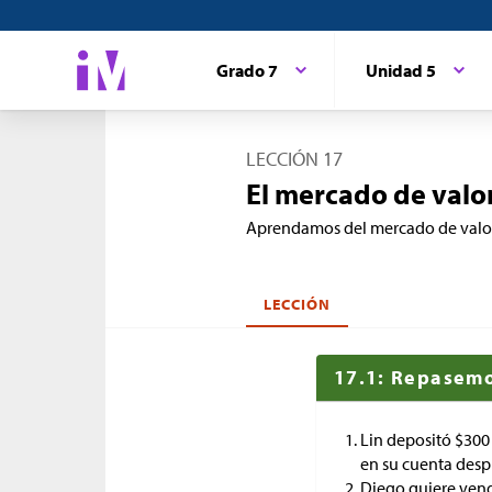
Grado 7
Unidad 5
LECCIÓN 17
El mercado de valo
Aprendamos del mercado de valo
LECCIÓN
17.1: Repasemo
Lin depositó
$
300
en su cuenta desp
Diego quiere vende