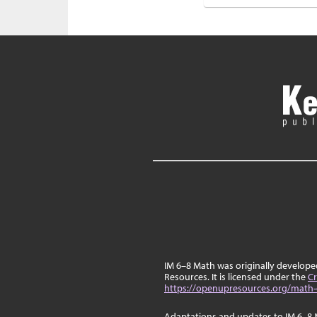
IM 6–8 Math was originally develop
Resources. It is licensed under the
Cr
https://openupresources.org/math-
Adaptations and updates to IM 6–8 