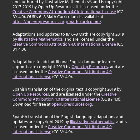
and authored by Illustrative Mathematics®, and is copyright
2017-2019 by Open Up Resources. It is licensed under the
Creative Commons Attribution 4.0 International License
(CC
BY 4.0). OUR's 6–8 Math Curriculum is available at
https://openupresources.org/math-curriculum/
.
Adaptations and updates to IM 6–8 Math are copyright 2019
by
Illustrative Mathematics
, and are licensed under the
Creative Commons Attribution 4.0 International License
(CC
BY 4.0).
Adaptations to add additional English language learner
supports are copyright 2019 by
Open Up Resources
, and are
licensed under the
Creative Commons Attribution 4.0
International License
(CC BY 4.0).
Spanish translation of the original text is copyright 2019 by
Open Up Resources
, and are licensed under the
Creative
Commons Attribution 4.0 International License
(CC BY 4.0).
Download for free at
openupresources.org
.
Spanish translation of the English-language adapations and
updates are copyright 2019 by
Illustrative Mathematics
, and is
licensed under the
Creative Commons Attribution 4.0
International License
(CC BY 4.0).