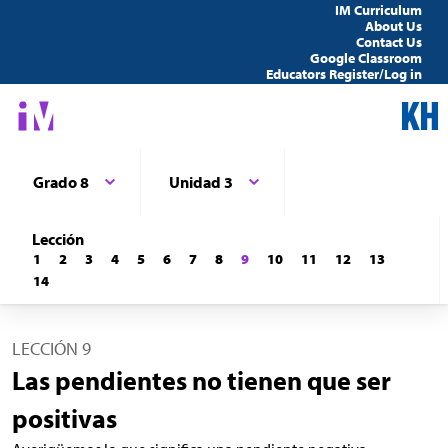
IM Curriculum
About Us
Contact Us
Google Classroom
Educators Register/Log in
Grado 8
Unidad 3
Lección
1
2
3
4
5
6
7
8
9
10
11
12
13
14
LECCIÓN 9
Las pendientes no tienen que ser
positivas