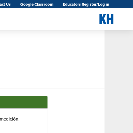
act Us
Google Classroom
Educators Register/Log in
 medición.