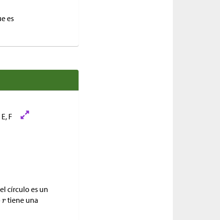
ue es
el círculo es un
o
tiene una