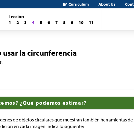
IM Curriculum
About Us
Cont
Lección
1
2
3
4
5
6
7
8
9
10
11
usar la circunferencia
s.
ocemos? ¿Qué podemos estimar?
ágenes de objetos circulares que muestran también herramientas de
dición en cada imagen indica lo siguiente: