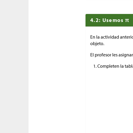
4.2: Usemos π
En la actividad anter
objeto.
El profesor les asign
Completen la tabl