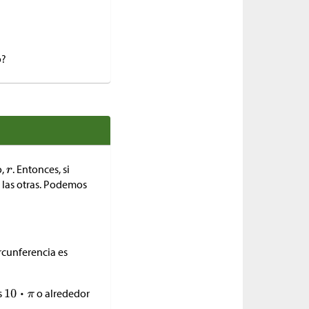
o?
o,
. Entonces, si
 las otras. Podemos
ircunferencia es
s
o alrededor