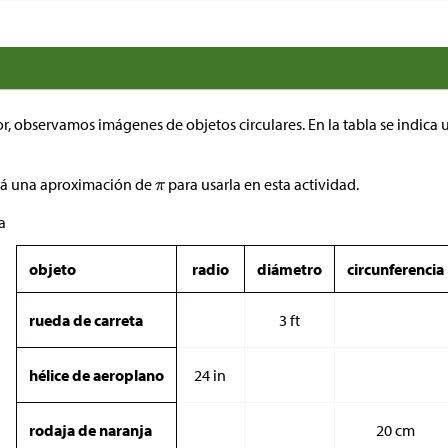
ior, observamos imágenes de objetos circulares. En la tabla se indic
ará una aproximación de
para usarla en esta actividad.
a
objeto
radio
diámetro
circunferencia
rueda de carreta
3 ft
hélice de aeroplano
24 in
rodaja de naranja
20 cm