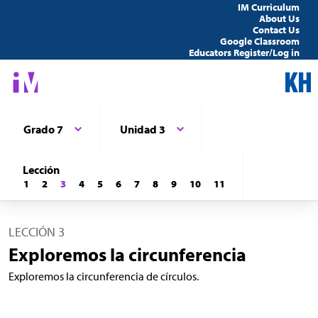
IM Curriculum
About Us
Contact Us
Google Classroom
Educators Register/Log in
Grado 7
Unidad 3
Lección
1
2
3
4
5
6
7
8
9
10
11
LECCIÓN 3
Exploremos la circunferencia
Exploremos la circunferencia de círculos.