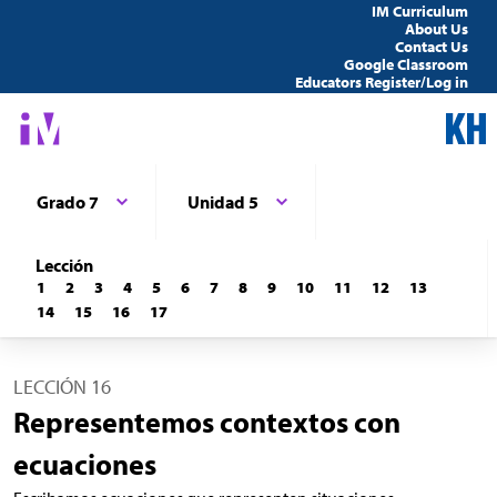
IM Curriculum
About Us
Contact Us
Google Classroom
Educators Register/Log in
Grado 7
Unidad 5
Lección
1
2
3
4
5
6
7
8
9
10
11
12
13
14
15
16
17
LECCIÓN 16
Representemos contextos con
ecuaciones