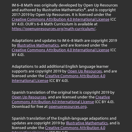
IM 6–8 Math was originally developed by Open Up Resources
and authored by Illustrative Mathematics®, and is copyright
2017-2019 by Open Up Resources. It is licensed under the
Creative Commons Attribution 4.0 International License
(CC
BY 4.0). OUR's 6–8 Math Curriculum is available at
https://openupresources.org/math-curriculum/
.
Adaptations and updates to IM 6–8 Math are copyright 2019
by
Illustrative Mathematics
, and are licensed under the
Creative Commons Attribution 4.0 International License
(CC
BY 4.0).
Adaptations to add additional English language learner
supports are copyright 2019 by
Open Up Resources
, and are
licensed under the
Creative Commons Attribution 4.0
International License
(CC BY 4.0).
Spanish translation of the original text is copyright 2019 by
Open Up Resources
, and are licensed under the
Creative
Commons Attribution 4.0 International License
(CC BY 4.0).
Download for free at
openupresources.org
.
Spanish translation of the English-language adapations and
updates are copyright 2019 by
Illustrative Mathematics
, and is
licensed under the
Creative Commons Attribution 4.0