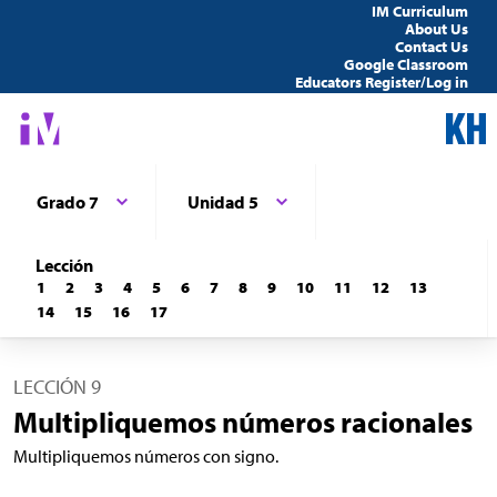
IM Curriculum
About Us
Contact Us
Google Classroom
Educators Register/Log in
Grado 7
Unidad 5
Lección
1
2
3
4
5
6
7
8
9
10
11
12
13
14
15
16
17
LECCIÓN 9
Multipliquemos números racionales
Multipliquemos números con signo.