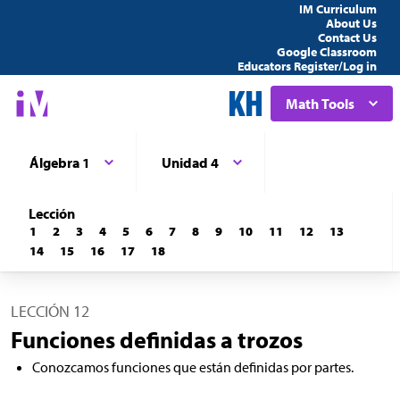
IM Curriculum
About Us
Contact Us
Google Classroom
Educators Register/Log in
Math Tools
Álgebra 1
Unidad 4
Lección
1
2
3
4
5
6
7
8
9
10
11
12
13
14
15
16
17
18
LECCIÓN 12
Funciones definidas a trozos
Conozcamos funciones que están definidas por partes.