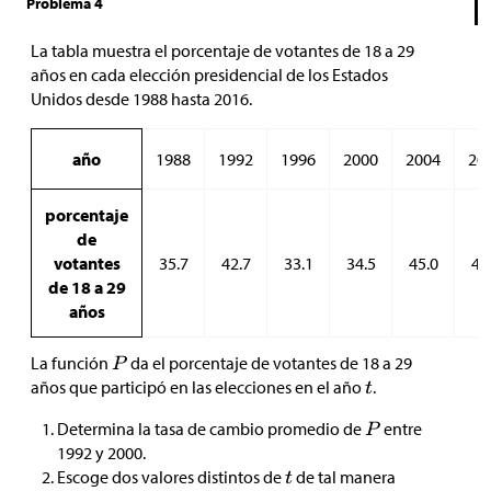
Problema 4
La tabla muestra el porcentaje de votantes de 18 a 29
años en cada elección presidencial de los Estados
Unidos desde 1988 hasta 2016.
año
1988
1992
1996
2000
2004
20
porcentaje
de
votantes
35.7
42.7
33.1
34.5
45.0
48
de 18 a 29
años
La función
da el porcentaje de votantes de 18 a 29
años que participó en las elecciones en el año
.
Determina la tasa de cambio promedio de
entre
1992 y 2000.
Escoge dos valores distintos de
de tal manera