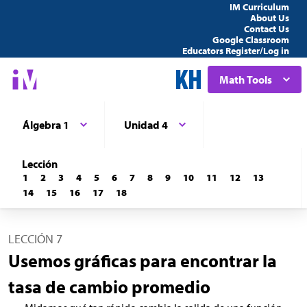
IM Curriculum
About Us
Contact Us
Google Classroom
Educators Register/Log in
Math Tools
Álgebra 1
Unidad 4
Lección
1
2
3
4
5
6
7
8
9
10
11
12
13
14
15
16
17
18
LECCIÓN 7
Usemos gráficas para encontrar la
tasa de cambio promedio