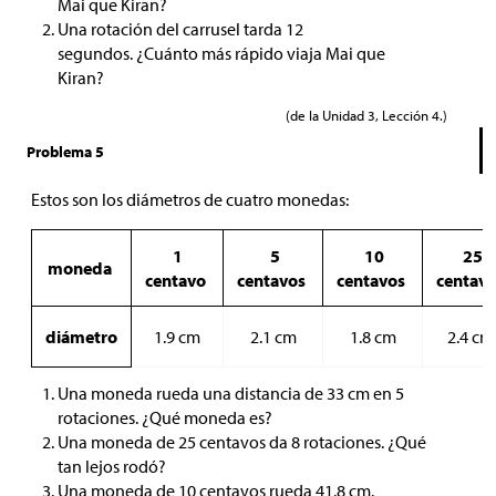
Mai que Kiran?
Una rotación del carrusel tarda 12
segundos. ¿Cuánto más rápido viaja Mai que
Kiran?
(de la Unidad 3, Lección 4.)
Problema 5
Estos son los diámetros de cuatro monedas:
1
5
10
25
moneda
centavo
centavos
centavos
centav
diámetro
1.9 cm
2.1 cm
1.8 cm
2.4 c
Una moneda rueda una distancia de 33 cm en 5
rotaciones. ¿Qué moneda es?
Una moneda de 25 centavos da 8 rotaciones. ¿Qué
tan lejos rodó?
Una moneda de 10 centavos rueda 41.8 cm.