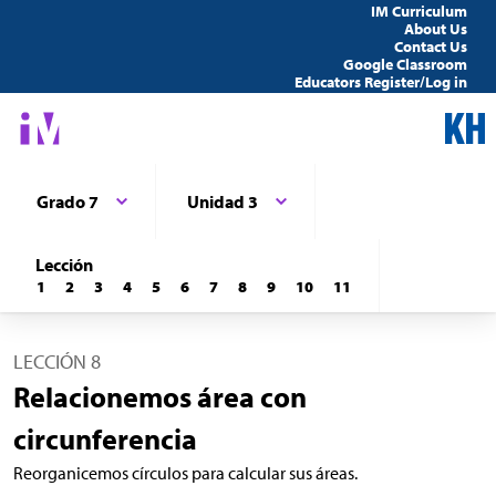
IM Curriculum
About Us
Contact Us
Google Classroom
Educators Register/Log in
Grado 7
Unidad 3
Lección
1
2
3
4
5
6
7
8
9
10
11
LECCIÓN 8
Relacionemos área con
circunferencia
Reorganicemos círculos para calcular sus áreas.