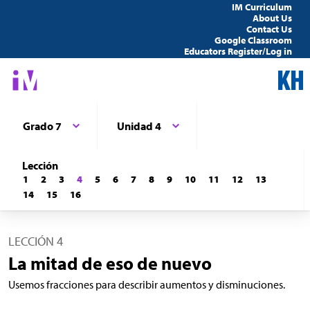
IM Curriculum
About Us
Contact Us
Google Classroom
Educators Register/Log in
Grado 7
Unidad 4
Lección
1
2
3
4
5
6
7
8
9
10
11
12
13
14
15
16
LECCIÓN 4
La mitad de eso de nuevo
Usemos fracciones para describir aumentos y disminuciones.