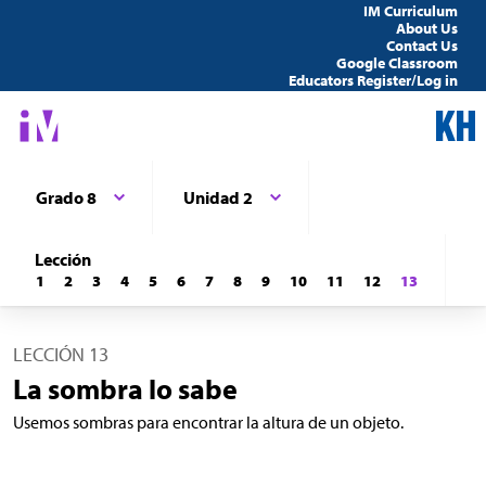
IM Curriculum
About Us
Contact Us
Google Classroom
Educators Register/Log in
Grado 8
Unidad 2
Lección
1
2
3
4
5
6
7
8
9
10
11
12
13
LECCIÓN 13
La sombra lo sabe
Usemos sombras para encontrar la altura de un objeto.