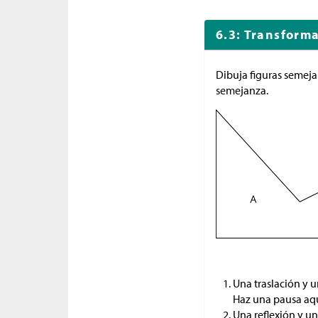
6.3: Transform
Dibuja figuras semejan
semejanza.
Una traslación y u
Haz una pausa aquí
Una reflexión y un