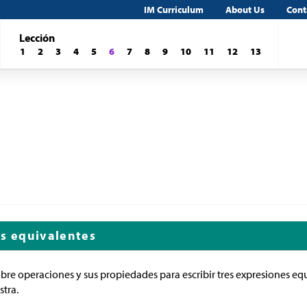
IM Curriculum
About Us
Cont
Lección
1
2
3
4
5
6
7
8
9
10
11
12
13
es equivalentes
obre operaciones y sus propiedades para escribir tres expresiones equ
tra.