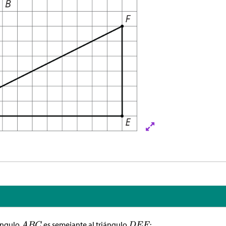
ángulo
es semejante al triángulo
: