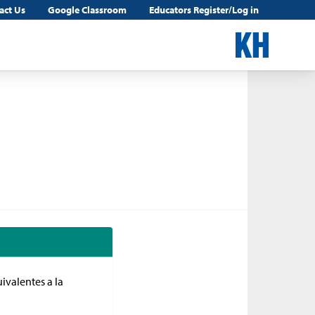
act Us
Google Classroom
Educators Register/Log in
ivalentes a la