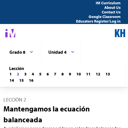
IM Curriculum
About Us
Contact Us
Google Classroom
Educators Register/Log in
Grado 8
Unidad 4
Lección
1
2
3
4
5
6
7
8
9
10
11
12
13
14
15
16
LECCIÓN 2
Mantengamos la ecuación
balanceada