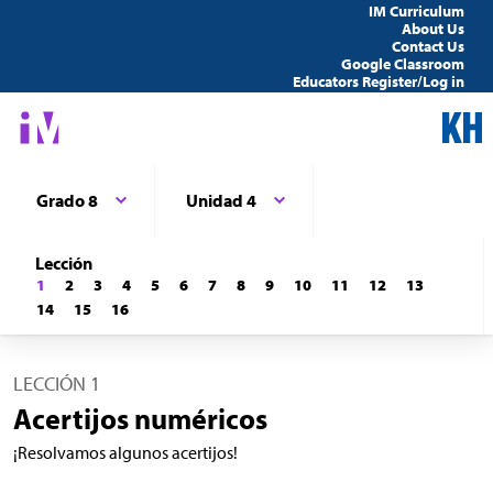
IM Curriculum
About Us
Contact Us
Google Classroom
Educators Register/Log in
Grado 8
Unidad 4
Lección
1
2
3
4
5
6
7
8
9
10
11
12
13
14
15
16
LECCIÓN 1
Acertijos numéricos
¡Resolvamos algunos acertijos!