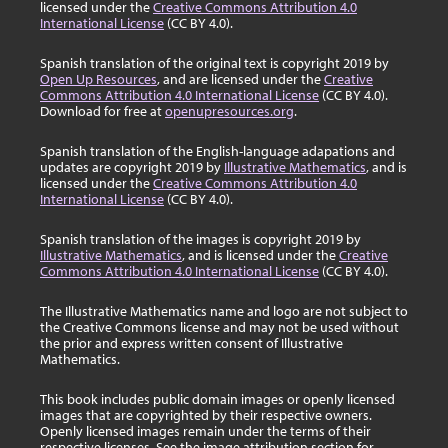
licensed under the
Creative Commons Attribution 4.0
International License
(CC BY 4.0).
Spanish translation of the original text is copyright 2019 by
Open Up Resources
, and are licensed under the
Creative
Commons Attribution 4.0 International License
(CC BY 4.0).
Download for free at
openupresources.org
.
Spanish translation of the English-language adapations and
updates are copyright 2019 by
Illustrative Mathematics
, and is
licensed under the
Creative Commons Attribution 4.0
International License
(CC BY 4.0).
Spanish translation of the images is copyright 2019 by
Illustrative Mathematics
, and is licensed under the
Creative
Commons Attribution 4.0 International License
(CC BY 4.0).
The Illustrative Mathematics name and logo are not subject to
the Creative Commons license and may not be used without
the prior and express written consent of Illustrative
Mathematics.
This book includes public domain images or openly licensed
images that are copyrighted by their respective owners.
Openly licensed images remain under the terms of their
respective licenses. See the image attribution section for