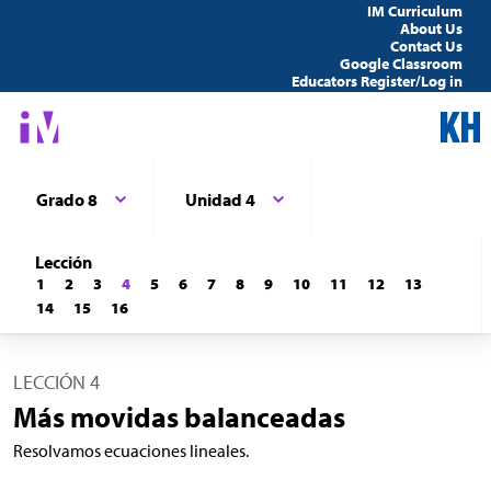
IM Curriculum
About Us
Contact Us
Google Classroom
Educators Register/Log in
Grado 8
Unidad 4
Lección
1
2
3
4
5
6
7
8
9
10
11
12
13
14
15
16
LECCIÓN 4
Más movidas balanceadas
Resolvamos ecuaciones lineales.