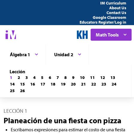
IM Curriculum
About Us
Contact Us
Google Classroom
Educators Register/Log in
Math Tools
Álgebra 1
Unidad 2
Lección
1
2
3
4
5
6
7
8
9
10
11
12
13
14
15
16
17
18
19
20
21
22
23
24
25
26
LECCIÓN 1
Planeación de una fiesta con pizza
Escribamos expresiones para estimar el costo de una fiesta