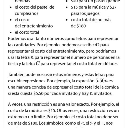
bebidas
$
40 para un pastel grande
el costo del pastel de
$
15 para la música y
$
27
cumpleaños
para los juegos
el costo
costo total de ​​​​no más
del entretenimiento
de
$
180
el costo total
Podemos usar tanto números como letras para representar
las cantidades. Por ejemplo, podemos escribir 42 para
representar el costo del entretenimiento, pero podríamos
usar la letra
para representar el número de personas en la
fiesta y la letra
para representar el costo total en dólares.
También podemos usar estos números y estas letras para
escribir expresiones. Por ejemplo, la expresión
es
una manera concisa de expresar el costo total de la comida
si esta cuesta
$
5.50 por cada invitado y hay
invitados.
A veces, una restricción es una valor exacto. Por ejemplo, el
costo de la música es
$
15. Otras veces, una restricción es un
extremo o un límite. Por ejemplo, el costo total no debe ser
de más de
$
180. Los símbolos, como el <, el > y el =, nos