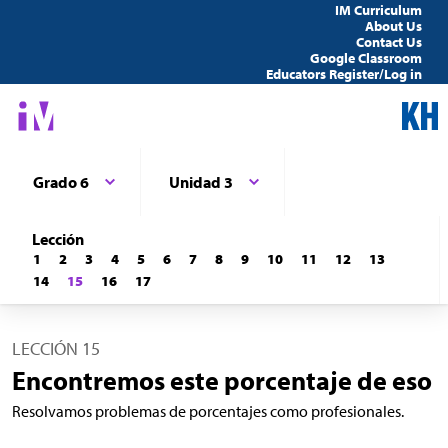
IM Curriculum
About Us
Contact Us
Google Classroom
Educators Register/Log in
Grado 6
Unidad 3
Lección
1
2
3
4
5
6
7
8
9
10
11
12
13
14
15
16
17
LECCIÓN 15
Encontremos este porcentaje de eso
Resolvamos problemas de porcentajes como profesionales.