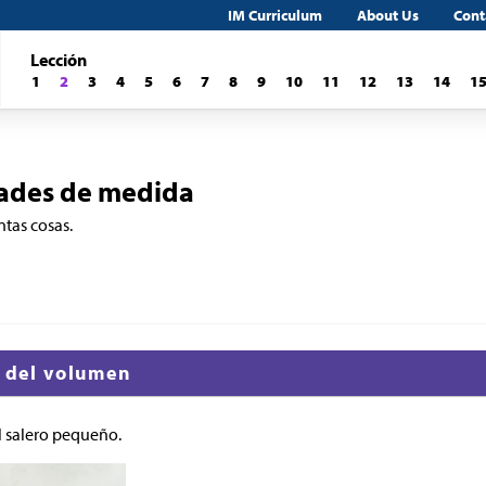
IM Curriculum
About Us
Cont
Lección
1
2
3
4
5
6
7
8
9
10
11
12
13
14
1
ades de medida
tas cosas.
n del volumen
l salero pequeño.