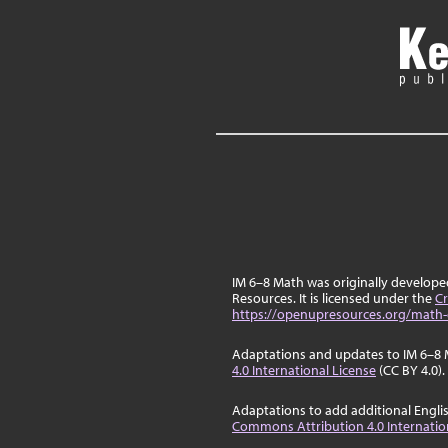
IM 6–8 Math was originally develop
Resources. It is licensed under the
Cr
https://openupresources.org/math-
Adaptations and updates to IM 6–8 
4.0 International License
(CC BY 4.0).
Adaptations to add additional Engli
Commons Attribution 4.0 Internatio