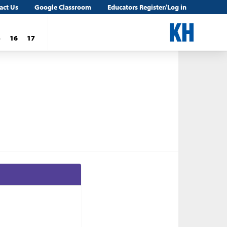
act Us
Google Classroom
Educators Register/Log in
5
16
17