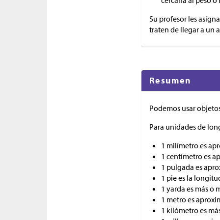
cercana al peso o 
Su profesor les asign
traten de llegar a un 
Resumen
Podemos usar objetos
Para unidades de lon
1 milímetro es ap
1 centímetro es 
1 pulgada es aprox
1 pie es la longit
1 yarda es más o m
1 metro es aproxi
1 kilómetro es má