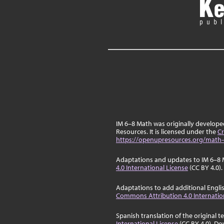
IM 6–8 Math was originally develop
Resources. It is licensed under the
Cr
https://openupresources.org/math-
Adaptations and updates to IM 6–8 
4.0 International License
(CC BY 4.0).
Adaptations to add additional Engli
Commons Attribution 4.0 Internatio
Spanish translation of the original t
International License
(CC BY 4.0). Do