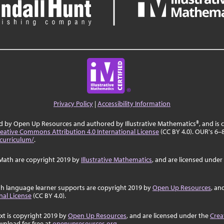
Privacy Policy
|
Accessibility Information
ed by Open Up Resources and authored by Illustrative Mathematics®, and is
eative Commons Attribution 4.0 International License
(CC BY 4.0). OUR's 6–8
curriculum/
.
Math are copyright 2019 by
Illustrative Mathematics
, and are licensed under
sh language learner supports are copyright 2019 by
Open Up Resources
, an
nal License
(CC BY 4.0).
ext is copyright 2019 by
Open Up Resources
, and are licensed under the
Crea
wnload for free at
openupresources.org
.