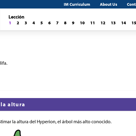
IM Curriculum
About Us
Cont
Lección
1
2
3
4
5
6
7
8
9
10
11
12
13
14
1
ifa.
la altura
timar la altura del Hyperion, el árbol más alto conocido.