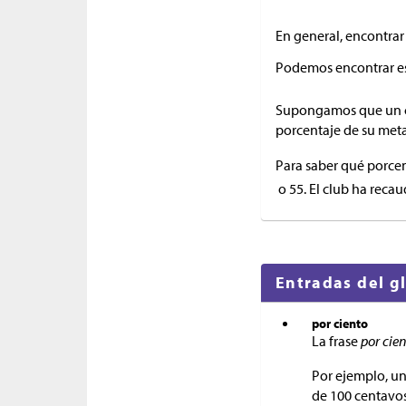
En general, encontra
Podemos encontrar es
Supongamos que un c
porcentaje de su met
Para saber qué porce
o 55. El club ha rec
Entradas del g
por ciento
La frase
por cie
Por ejemplo, un
de 100 centavo