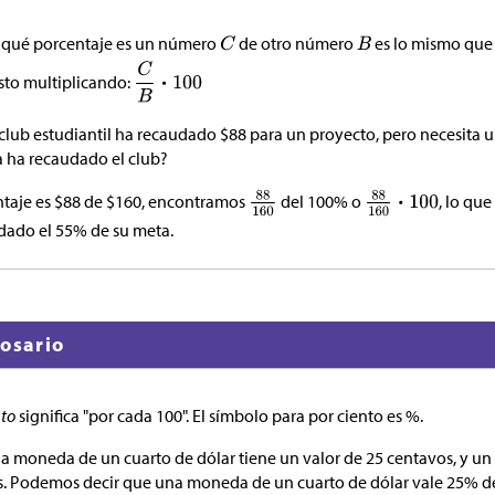
r qué porcentaje es un número
de otro número
es lo mismo que
to multiplicando:
lub estudiantil ha recaudado
$
88 para un proyecto, pero necesita u
a ha recaudado el club?
ntaje es
$
88 de
$
160, encontramos
del 100% o
, lo qu
audado el 55% de su meta.
losario
nto
significa "por cada 100". El símbolo para por ciento es %.
a moneda de un cuarto de dólar tiene un valor de 25 centavos, y un 
s. Podemos decir que una moneda de un cuarto de dólar vale 25% de