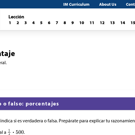
IM Curriculum
About Us
Cont
Lección
1
2
3
4
5
6
7
8
9
10
11
12
13
14
1
ntaje
ral.
 o falso: porcentajes
indica si es verdadera o falsa. Prepárate para explicar tu razonamie
al a
.