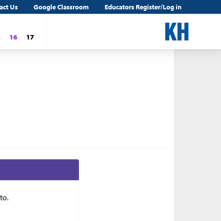
act Us
Google Classroom
Educators Register/Log in
5
16
17
nto.