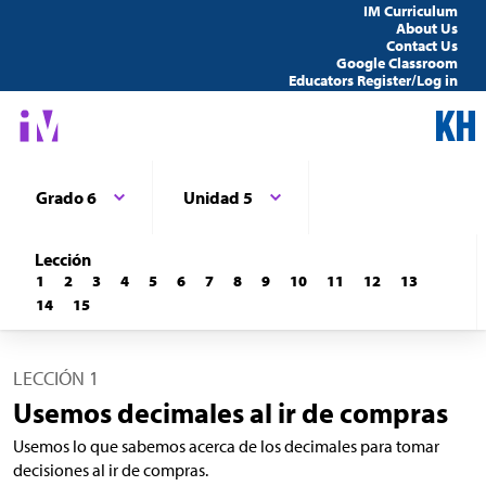
IM Curriculum
About Us
Contact Us
Google Classroom
Educators Register/Log in
Grado 6
Unidad 5
Lección
1
2
3
4
5
6
7
8
9
10
11
12
13
14
15
LECCIÓN 1
Usemos decimales al ir de compras
Usemos lo que sabemos acerca de los decimales para tomar
decisiones al ir de compras.