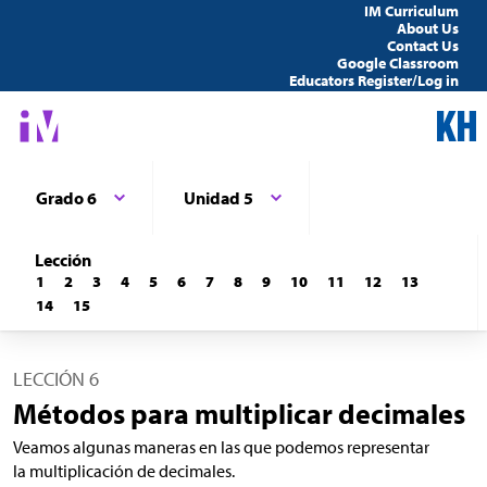
IM Curriculum
About Us
Contact Us
Google Classroom
Educators Register/Log in
Grado 6
Unidad 5
Lección
1
2
3
4
5
6
7
8
9
10
11
12
13
14
15
LECCIÓN 6
Métodos para multiplicar decimales
Veamos algunas maneras en las que podemos representar
la multiplicación de decimales.