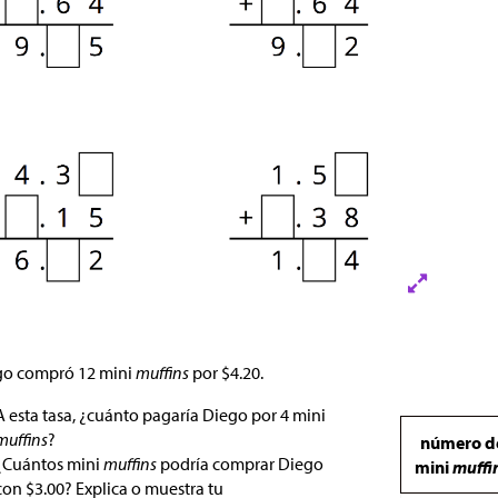
go compró 12 mini
muffins
por
$
4.20.
A esta tasa, ¿cuánto pagaría Diego por 4 mini
muffins
?
número d
¿Cuántos mini
muffins
podría comprar Diego
mini
muffi
con
$
3.00? Explica o muestra tu