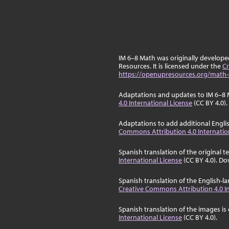
IM 6–8 Math was originally develop
Resources. It is licensed under the
Cr
https://openupresources.org/math-
Adaptations and updates to IM 6–8 
4.0 International License
(CC BY 4.0).
Adaptations to add additional Engli
Commons Attribution 4.0 Internatio
Spanish translation of the original t
International License
(CC BY 4.0). Do
Spanish translation of the English-
Creative Commons Attribution 4.0 In
Spanish translation of the images is
International License
(CC BY 4.0).