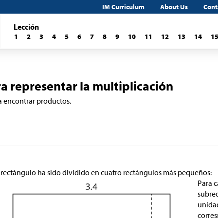
IM Curriculum
About Us
Cont
Lección
1
2
3
4
5
6
7
8
9
10
11
12
13
14
1
a representar la multiplicación
a encontrar productos.
 rectángulo ha sido dividido en cuatro rectángulos más pequeños:
Para c
subrec
unida
corre