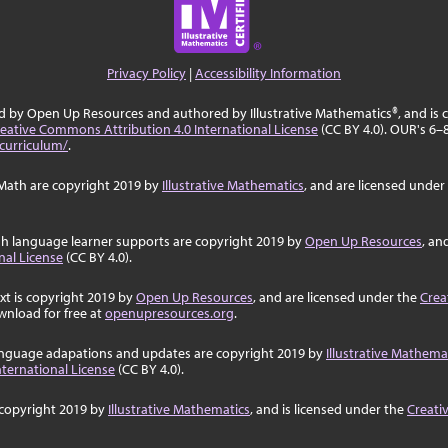
Privacy Policy
|
Accessibility Information
ed by Open Up Resources and authored by Illustrative Mathematics®, and is
eative Commons Attribution 4.0 International License
(CC BY 4.0). OUR's 6–8
curriculum/
.
Math are copyright 2019 by
Illustrative Mathematics
, and are licensed under
sh language learner supports are copyright 2019 by
Open Up Resources
, an
nal License
(CC BY 4.0).
ext is copyright 2019 by
Open Up Resources
, and are licensed under the
Crea
wnload for free at
openupresources.org
.
language adapations and updates are copyright 2019 by
Illustrative Mathema
ternational License
(CC BY 4.0).
 copyright 2019 by
Illustrative Mathematics
, and is licensed under the
Creati