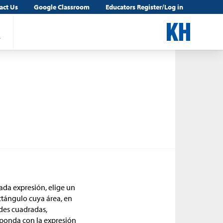
act Us
Google Classroom
Educators Register/Log in
5
ada expresión, elige un
tángulo cuya área, en
des cuadradas,
sponda con la expresión