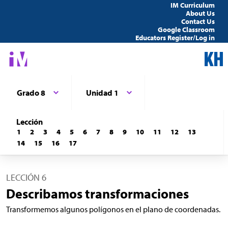
IM Curriculum
About Us
Contact Us
Google Classroom
Educators Register/Log in
Grado 8
Unidad 1
Lección
1
2
3
4
5
6
7
8
9
10
11
12
13
14
15
16
17
LECCIÓN 6
Describamos transformaciones
Transformemos algunos polígonos en el plano de coordenadas.