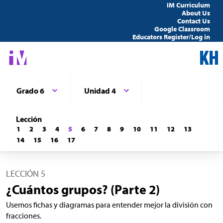
IM Curriculum
About Us
Contact Us
Google Classroom
Educators Register/Log in
Grado 6
Unidad 4
Lección
1
2
3
4
5
6
7
8
9
10
11
12
13
14
15
16
17
LECCIÓN 5
¿Cuántos grupos? (Parte 2)
Usemos fichas y diagramas para entender mejor la división con
fracciones.