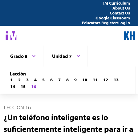
IM Curriculum
About Us
Contact Us
Google Classroom
Educators Register/Log in
Grado 8
Unidad 7
Lección
1
2
3
4
5
6
7
8
9
10
11
12
13
14
15
16
LECCIÓN 16
¿Un teléfono inteligente es lo
suficientemente inteligente para ir a