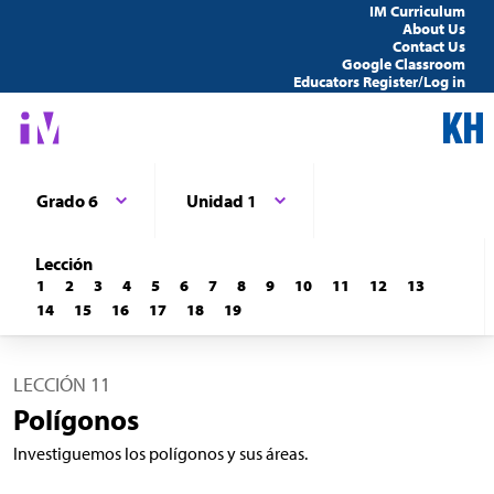
IM Curriculum
About Us
Contact Us
Google Classroom
Educators Register/Log in
Grado 6
Unidad 1
Lección
1
2
3
4
5
6
7
8
9
10
11
12
13
14
15
16
17
18
19
LECCIÓN 11
Polígonos
Investiguemos los polígonos y sus áreas.