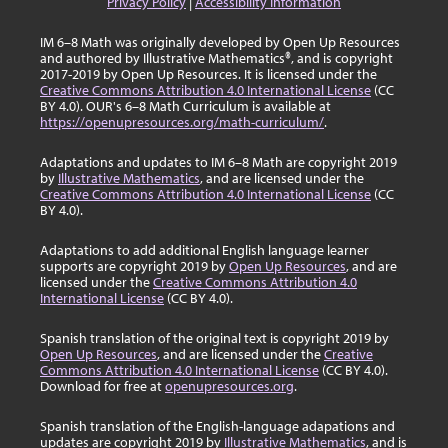
Privacy Policy
|
Accessibility Information
IM 6–8 Math was originally developed by Open Up Resources
and authored by Illustrative Mathematics®, and is copyright
2017-2019 by Open Up Resources. It is licensed under the
Creative Commons Attribution 4.0 International License
(CC
BY 4.0). OUR's 6–8 Math Curriculum is available at
https://openupresources.org/math-curriculum/
.
Adaptations and updates to IM 6–8 Math are copyright 2019
by
Illustrative Mathematics
, and are licensed under the
Creative Commons Attribution 4.0 International License
(CC
BY 4.0).
Adaptations to add additional English language learner
supports are copyright 2019 by
Open Up Resources
, and are
licensed under the
Creative Commons Attribution 4.0
International License
(CC BY 4.0).
Spanish translation of the original text is copyright 2019 by
Open Up Resources
, and are licensed under the
Creative
Commons Attribution 4.0 International License
(CC BY 4.0).
Download for free at
openupresources.org
.
Spanish translation of the English-language adapations and
updates are copyright 2019 by
Illustrative Mathematics
, and is