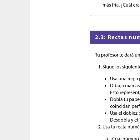
más fría. ¿Cuál er
2.3: Rectas nu
Tu profesor te dará u
Sigue los siguient
Usa una regla p
Dibuja marcas a
Esto represent
Dobla tu papel
coincidan per
Usa el doblez 
Desdobla y etiq
Usa tu recta numér
¿Cuál número e