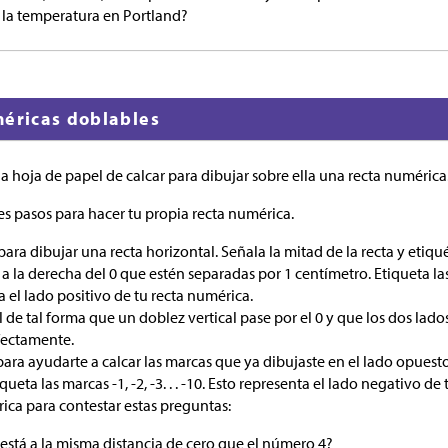
a la temperatura en Portland?
méricas doblables
na hoja de papel de calcar para dibujar sobre ella una recta numérica
es pasos para hacer tu propia recta numérica.
ara dibujar una recta horizontal. Señala la mitad de la recta y etiqué
 la derecha del 0 que estén separadas por 1 centímetro. Etiqueta las ma
a el lado positivo de tu recta numérica.
 de tal forma que un doblez vertical pase por el 0 y que los dos lado
fectamente.
para ayudarte a calcar las marcas que ya dibujaste en el lado opuesto
ueta las marcas -1, -2, -3. . . -10. Esto representa el lado negativo de
ica para contestar estas preguntas:
stá a la misma distancia de cero que el número 4?