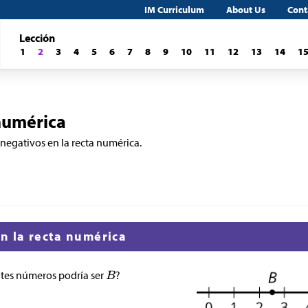
IM Curriculum
About Us
Cont
Lección
1
2
3
4
5
6
7
8
9
10
11
12
13
14
1
 numérica
negativos en la recta numérica.
en la recta numérica
ntes números podría ser
?