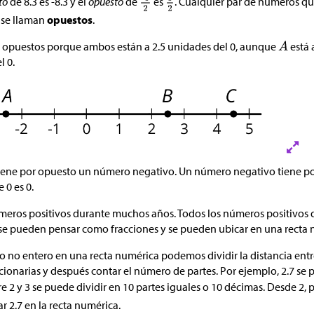
to
de 8.3 es -8.3 y el
opuesto
de
es
. Cualquier par de números qu
 se llaman
opuestos
.
 opuestos porque ambos están a 2.5 unidades del 0, aunque
está 
l 0.
iene por opuesto un número negativo. Un número negativo tiene 
 0 es 0.
meros positivos durante muchos años. Todos los números positivos 
 se pueden pensar como fracciones y se pueden ubicar en una recta 
o no entero en una recta numérica podemos dividir la distancia ent
ccionarias y después contar el número de partes. Por ejemplo, 2.7 se
re 2 y 3 se puede dividir en 10 partes iguales o 10 décimas. Desde 2
r 2.7 en la recta numérica.