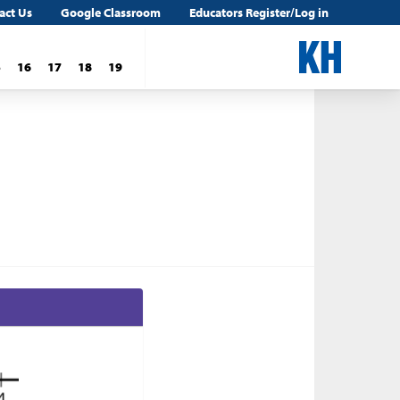
act Us
Google Classroom
Educators Register/Log in
5
16
17
18
19