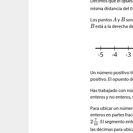
Decimos que el
opues
misma distancia del 0
Los puntos
y
son
está a la derecha de
Un número positivo t
positivo. El opuesto de
Has trabajado con nú
enteros y no enteros,
Para ubicar un númer
enteros en partes fra
. El segmento ent
las décimas para ubica