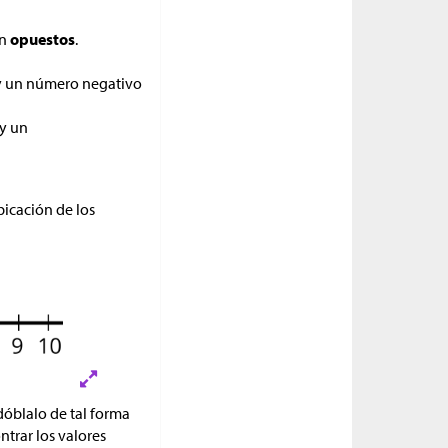
an
opuestos
.
 y un número negativo
 y un
bicación de los
 dóblalo de tal forma
ntrar los valores