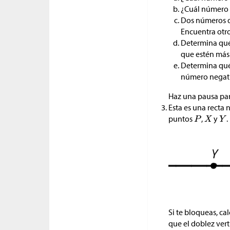
¿Cuál número e
Dos números qu
Encuentra otro
Determina qué
que estén más 
Determina qué 
número negativ
Haz una pausa para
Esta es una recta
puntos
,
y
.
Si te bloqueas, ca
que el doblez vert