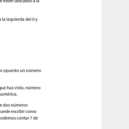
e estén ubicados a la
a la izquierda del 0 y
por opuesto un número
que has visto, número
numérica.
re dos números
 puede escribir como
, podemos contar 7 de