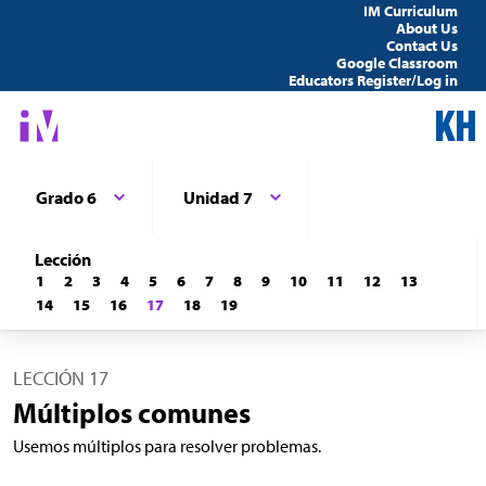
IM Curriculum
About Us
Contact Us
Google Classroom
Educators Register/Log in
Grado 6
Unidad 7
Lección
1
2
3
4
5
6
7
8
9
10
11
12
13
14
15
16
17
18
19
LECCIÓN 17
Múltiplos comunes
Usemos múltiplos para resolver problemas.