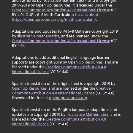
and authored by Illustrative Mathematics®, and is copyright
2017-2019 by Open Up Resources. It is licensed under the
Creative Commons Attribution 4.0 International License
(CC
BY 4.0). OUR's 6–8 Math Curriculum is available at
https://openupresources.org/math-curriculum/
.
Adaptations and updates to IM 6–8 Math are copyright 2019
by
Illustrative Mathematics
, and are licensed under the
Creative Commons Attribution 4.0 International License
(CC
BY 4.0).
Adaptations to add additional English language learner
supports are copyright 2019 by
Open Up Resources
, and are
licensed under the
Creative Commons Attribution 4.0
International License
(CC BY 4.0).
Spanish translation of the original text is copyright 2019 by
Open Up Resources
, and are licensed under the
Creative
Commons Attribution 4.0 International License
(CC BY 4.0).
Download for free at
openupresources.org
.
Spanish translation of the English-language adapations and
updates are copyright 2019 by
Illustrative Mathematics
, and is
licensed under the
Creative Commons Attribution 4.0
International License
(CC BY 4.0).