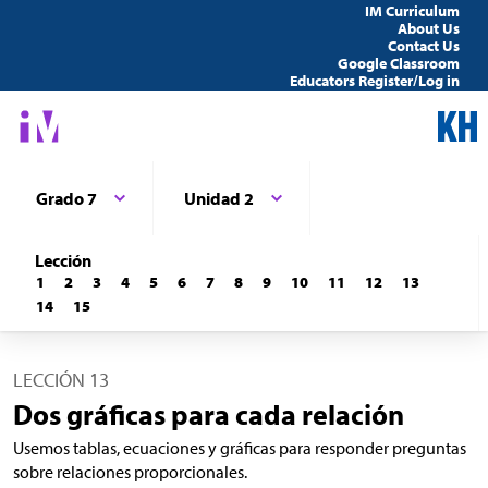
IM Curriculum
About Us
Contact Us
Google Classroom
Educators Register/Log in
Grado 7
Unidad 2
Lección
1
2
3
4
5
6
7
8
9
10
11
12
13
14
15
LECCIÓN 13
Dos gráficas para cada relación
Usemos tablas, ecuaciones y gráficas para responder preguntas
sobre relaciones proporcionales.