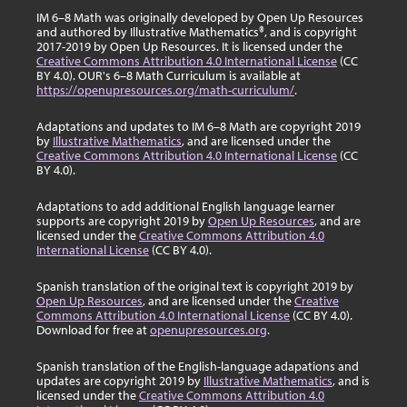
IM 6–8 Math was originally developed by Open Up Resources
and authored by Illustrative Mathematics®, and is copyright
2017-2019 by Open Up Resources. It is licensed under the
Creative Commons Attribution 4.0 International License
(CC
BY 4.0). OUR's 6–8 Math Curriculum is available at
https://openupresources.org/math-curriculum/
.
Adaptations and updates to IM 6–8 Math are copyright 2019
by
Illustrative Mathematics
, and are licensed under the
Creative Commons Attribution 4.0 International License
(CC
BY 4.0).
Adaptations to add additional English language learner
supports are copyright 2019 by
Open Up Resources
, and are
licensed under the
Creative Commons Attribution 4.0
International License
(CC BY 4.0).
Spanish translation of the original text is copyright 2019 by
Open Up Resources
, and are licensed under the
Creative
Commons Attribution 4.0 International License
(CC BY 4.0).
Download for free at
openupresources.org
.
Spanish translation of the English-language adapations and
updates are copyright 2019 by
Illustrative Mathematics
, and is
licensed under the
Creative Commons Attribution 4.0