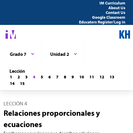
IM Curriculum
About Us
Contact Us
Google Classroom
Educators Register/Log in
Grado 7
Unidad 2
Lección
1
2
3
4
5
6
7
8
9
10
11
12
13
14
15
LECCIÓN 4
Relaciones proporcionales y
ecuaciones