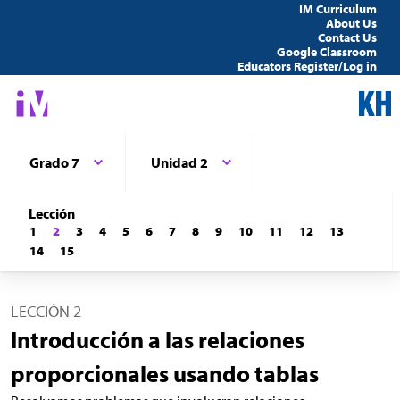
IM Curriculum
About Us
Contact Us
Google Classroom
Educators Register/Log in
Grado 7
Unidad 2
Lección
1
2
3
4
5
6
7
8
9
10
11
12
13
14
15
LECCIÓN 2
Introducción a las relaciones
proporcionales usando tablas