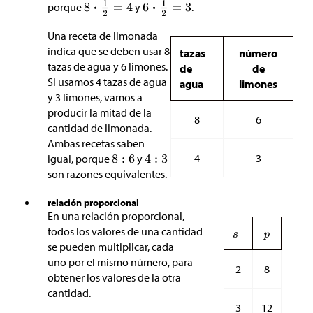
porque
y
.
Una receta de limonada
indica que se deben usar 8
tazas
número
tazas de agua y 6 limones.
de
de
Si usamos 4 tazas de agua
agua
limones
y 3 limones, vamos a
producir la mitad de la
8
6
cantidad de limonada.
Ambas recetas saben
4
3
igual, porque
y
son razones equivalentes.
relación proporcional
En una relación proporcional,
todos los valores de una cantidad
se pueden multiplicar, cada
uno por el mismo número, para
2
8
obtener los valores de la otra
cantidad.
3
12