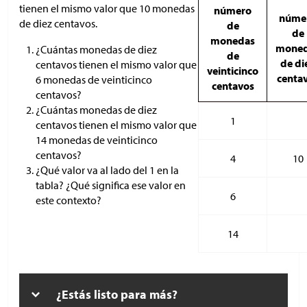
tienen el mismo valor que 10 monedas
número
núme
de diez centavos.
de
de
monedas
mone
¿Cuántas monedas de diez
de
de di
centavos tienen el mismo valor que
veinticinco
centa
6 monedas de veinticinco
centavos
centavos?
¿Cuántas monedas de diez
1
centavos tienen el mismo valor que
14 monedas de veinticinco
centavos?
4
10
¿Qué valor va al lado del 1 en la
tabla? ¿Qué significa ese valor en
6
este contexto?
14
¿Estás listo para más?