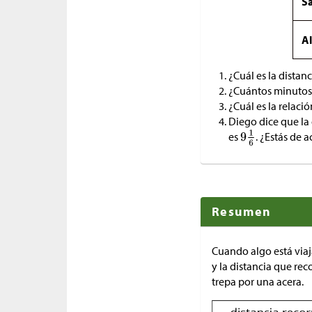
Sa
A
¿Cuál es la distan
¿Cuántos minutos
¿Cuál es la relaci
Diego dice que la
es
. ¿Estás de 
Resumen
Cuando algo está viaj
y la distancia que rec
trepa por una acera.