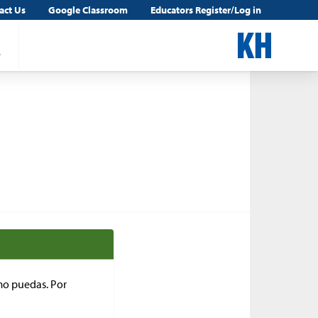
act Us
Google Classroom
Educators Register/Log in
5
mo puedas. Por