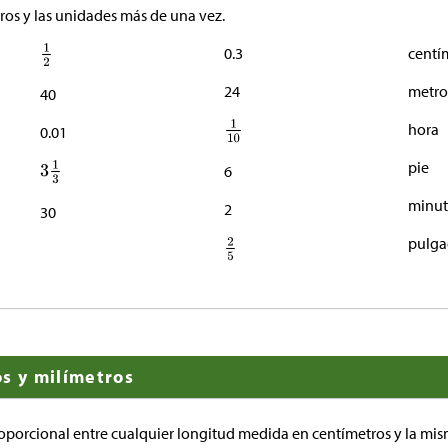
os y las unidades más de una vez.
0.3
centí
24
metro
40
hora
0.01
pie
6
minu
2
30
pulga
s y milímetros
roporcional entre cualquier longitud medida en centímetros y la m