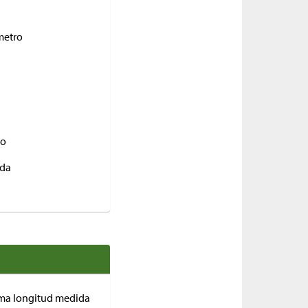
metro
to
da
isma longitud medida