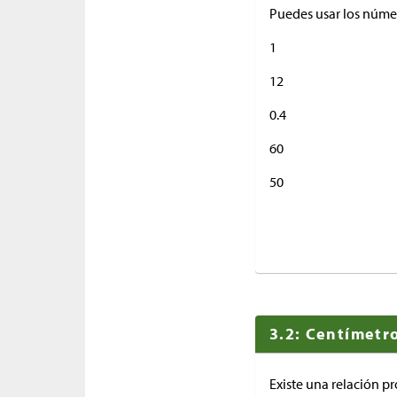
Puedes usar los númer
1
12
0.4
60
50
3.2: Centímetro
Existe una relación p