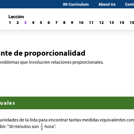
IM Curriculum
About Us
Cont
Lección
1
2
3
4
5
6
7
8
9
10
11
12
13
14
1
ante de proporcionalidad
problemas que involucren relaciones proporcionales.
guales
 unidades de la lista para encontrar tantas medidas equivalentes co
ibir: "30 minutos son
hora".