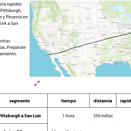
una rapidez
 Pittsburgh,
e y Phoenix en
ork a San
ntras
as. Prepárate
namiento.
segmento
tiempo
distancia
rapi
Pittsburgh a San Luis
1 hora
550 millas