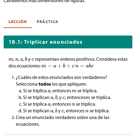
Cambiemos más dimensiones de figuras.
LECCIÓN
PRÁCTICA
18.1: Triplicar enunciados
,
,
,
y
representan enteros positivos. Considera estas
dos ecuaciones:
¿Cuáles de estos enunciados son verdaderos?
Selecciona
todos
los que apliquen:
Si se triplica
, entonces
se triplica.
Si se triplican
,
, y
, entonces
se triplica.
Si se triplica
, entonces
se triplica.
Si se triplican
,
y
, entonces
se triplica.
Crea un enunciado verdadero sobre una de las
ecuaciones.