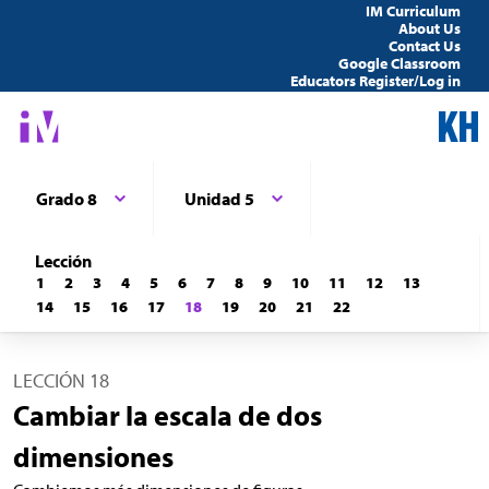
IM Curriculum
About Us
Contact Us
Google Classroom
Educators Register/Log in
Grado 8
Unidad 5
Lección
1
2
3
4
5
6
7
8
9
10
11
12
13
14
15
16
17
18
19
20
21
22
LECCIÓN 18
Cambiar la escala de dos
dimensiones