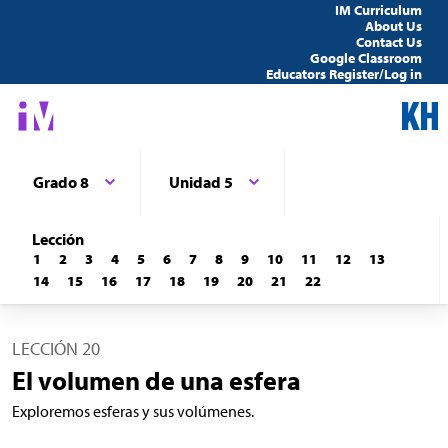
IM Curriculum
About Us
Contact Us
Google Classroom
Educators Register/Log in
Grado 8
Unidad 5
Lección
1
2
3
4
5
6
7
8
9
10
11
12
13
14
15
16
17
18
19
20
21
22
LECCIÓN 20
El volumen de una esfera
Exploremos esferas y sus volúmenes.