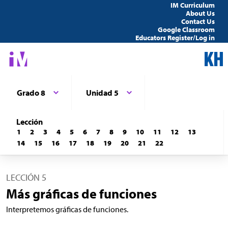
IM Curriculum
About Us
Contact Us
Google Classroom
Educators Register/Log in
Grado 8
Unidad 5
Lección
1
2
3
4
5
6
7
8
9
10
11
12
13
14
15
16
17
18
19
20
21
22
LECCIÓN 5
Más gráficas de funciones
Interpretemos gráficas de funciones.