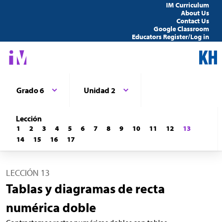
IM Curriculum
About Us
Contact Us
Google Classroom
Educators Register/Log in
Grado 6
Unidad 2
Lección
1
2
3
4
5
6
7
8
9
10
11
12
13
14
15
16
17
LECCIÓN 13
Tablas y diagramas de recta
numérica doble