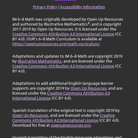
Privacy Policy
|
Accessibility Information
IM 6–8 Math was originally developed by Open Up Resources
and authored by Illustrative Mathematics®, and is copyright
2017-2019 by Open Up Resources. It is licensed under the
Creative Commons Attribution 4.0 International License
(CC
BY 4.0). OUR's 6–8 Math Curriculum is available at
https://openupresources.org/math-curriculum/
.
Adaptations and updates to IM 6–8 Math are copyright 2019
by
Illustrative Mathematics
, and are licensed under the
Creative Commons Attribution 4.0 International License
(CC
BY 4.0).
Adaptations to add additional English language learner
supports are copyright 2019 by
Open Up Resources
, and are
licensed under the
Creative Commons Attribution 4.0
International License
(CC BY 4.0).
Spanish translation of the original text is copyright 2019 by
Open Up Resources
, and are licensed under the
Creative
Commons Attribution 4.0 International License
(CC BY 4.0).
Download for free at
openupresources.org
.
Spanish translation of the English-language adapations and