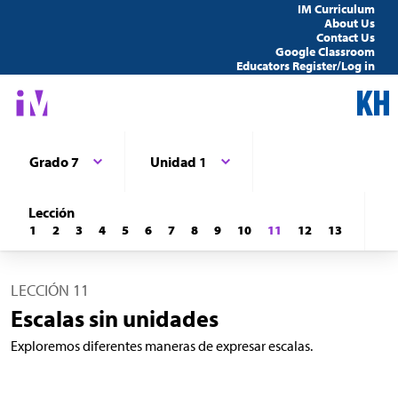
IM Curriculum
About Us
Contact Us
Google Classroom
Educators Register/Log in
Grado 7
Unidad 1
Lección
1
2
3
4
5
6
7
8
9
10
11
12
13
LECCIÓN 11
Escalas sin unidades
Exploremos diferentes maneras de expresar escalas.