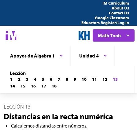
IM Curriculum
About Us
Contact Us
Google Classroom
Educators Register/Log in
Math Tools
Apoyos de Álgebra 1
Unidad 4
Lección
1
2
3
4
5
6
7
8
9
10
11
12
13
14
15
16
17
18
LECCIÓN 13
Distancias en la recta numérica
Calculemos distancias entre números.