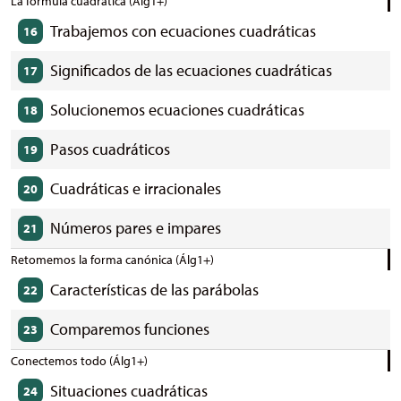
La fórmula cuadrática (Álg1+)
Trabajemos con ecuaciones cuadráticas
16
Significados de las ecuaciones cuadráticas
17
Solucionemos ecuaciones cuadráticas
18
Pasos cuadráticos
19
Cuadráticas e irracionales
20
Números pares e impares
21
Retomemos la forma canónica (Álg1+)
Características de las parábolas
22
Comparemos funciones
23
Conectemos todo (Álg1+)
Situaciones cuadráticas
24